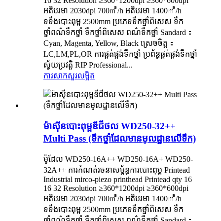
16 32 Resolution ≥360*1200dpi ≥360*600dpi
អតិបរមា 2030dpi 700㎡/h អតិបរមា 1400㎡/h
ទទឹងបោះពុម្ព 2500mm ប្រភេទទឹកថ្នាំពិសេស ទឹក
ថ្នាំពណ៌ទឹកថ្នាំ ទឹកថ្នាំពិសេស ពណ៌ទឹកថ្នាំ Sandard：
Cyan, Magenta, Yellow, Black ស្រេចចិត្ត：
LC,LM,PL,OR ការផ្គត់ផ្គង់ទឹកថ្នាំ ប្រព័ន្ធផ្គត់ផ្គង់ទឹកថ្នាំ
ស្វ័យប្រវត្តិ RIP Professional...
ការសាកសួរ
លម្អិត
ម៉ាស៊ីនបោះពុម្ពឌីជីថល WD250-32++
Multi Pass (ទឹកថ្នាំដែលមានមូលដ្ឋានលើទឹក)
ម៉ូដែល WD250-16A++ WD250-16A+ WD250-
32A++ ការកំណត់រចនាសម្ព័ន្ធការបោះពុម្ព Printead
Industrial mirco-piezo printhead Printead qty 16
16 32 Resolution ≥360*1200dpi ≥360*600dpi
អតិបរមា 2030dpi 700㎡/h អតិបរមា 1400㎡/h
ទទឹងបោះពុម្ព 2500mm ប្រភេទទឹកថ្នាំពិសេស ទឹក
ថ្នាំពណ៌ទឹកថ្នាំ ទឹកថ្នាំពិសេស ពណ៌ទឹកថ្នាំ Sandard：