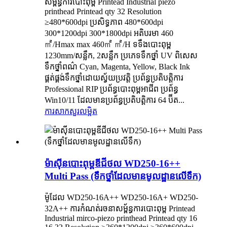
សម្ព័ន្ធការបោះពុម្ព Printead Industrial piezo
printhead Printead qty 32 Resolution
≥480*600dpi ប្រសិទ្ធភាព 480*600dpi
300*1200dpi 300*1800dpi អតិបរមា 460
㎡/Hmax max 460㎡ ㎡/H ទទឹងបោះពុម្ព
1230mm/សន្លឹក, 2សន្លឹក ប្រភេទទឹកថ្នាំ UV ពិសេស
ទឹកថ្នាំពណ៌ Cyan, Magenta, Yellow, Black Ink
ផ្គត់ផ្គង់ទឹកថ្នាំដោយស្វ័យប្រវត្តិ ប្រព័ន្ធប្រតិបត្តិការ
Professional RIP ប្រព័ន្ធបោះពុម្ពអាជីព ប្រព័ន្ធ
Win10/11 ដែលមានប្រព័ន្ធប្រតិបត្តិការ 64 ប៊ីត...
ការសាកសួរ
លម្អិត
ម៉ាស៊ីនបោះពុម្ពឌីជីថល WD250-16++
Multi Pass (ទឹកថ្នាំដែលមានមូលដ្ឋានលើទឹក)
ម៉ូដែល WD250-16A++ WD250-16A+ WD250-
32A++ ការកំណត់រចនាសម្ព័ន្ធការបោះពុម្ព Printead
Industrial mirco-piezo printhead Printead qty 16