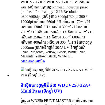
WDUV250-16A WDUV250-16A+ ការកំណត់
រចនាសម្ព័ន្ធការបោះពុម្ព Printead Industrial piezo
printhead Printead qty 12 16 Resolution
≥300*600dpi ប្រសិទ្ធភាព 300dpi*30dpi 300 *
1200dpi អតិបរមា 260㎡ / H អតិបរមា 170㎡ / H
អតិបរមា 130㎡ / H អតិបរមា 300㎡ / H អតិបរមា
200㎡ / H អតិបរមា 150㎡ / H អតិបរមា 520㎡ / H
អតិបរមា 350㎡ / H អតិបរមា 350㎡ 600㎡/H
អតិបរមា 400㎡/H អតិបរមា 300㎡/H ទទឹងបោះពុម្ព
2500mm ប្រភេទទឹកថ្នាំពិសេស UV ទឹកថ្នាំពណ៌
Cyan, Magenta, Yellow, Black, White Cyan,
Magenta, Yellow, Black, White C...
ការសាកសួរ
លម្អិត
ម៉ាស៊ីនបោះពុម្ពឌីជីថល WDUV250-32A+
Multi Pass (ទឹកថ្នាំ UV)
ម៉ូដែល WD250 PRINT MASTER ការកំណត់រចនា