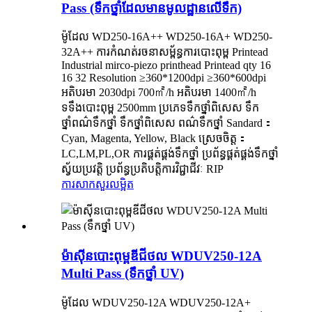
Pass (ទឹកថ្នាំដែលមានមូលដ្ឋានលើទឹក)
ម៉ូដែល WD250-16A++ WD250-16A+ WD250-
32A++ ការកំណត់រចនាសម្ព័ន្ធការបោះពុម្ព Printead
Industrial mirco-piezo printhead Printead qty 16
16 32 Resolution ≥360*1200dpi ≥360*600dpi
អតិបរមា 2030dpi 700㎡/h អតិបរមា 1400㎡/h
ទទឹងបោះពុម្ព 2500mm ប្រភេទទឹកថ្នាំពិសេស ទឹក
ថ្នាំពណ៌ទឹកថ្នាំ ទឹកថ្នាំពិសេស ពណ៌ទឹកថ្នាំ Sandard：
Cyan, Magenta, Yellow, Black ស្រេចចិត្ត：
LC,LM,PL,OR ការផ្គត់ផ្គង់ទឹកថ្នាំ ប្រព័ន្ធផ្គត់ផ្គង់ទឹកថ្នាំ
ស្វ័យប្រវត្តិ ប្រព័ន្ធប្រតិបត្តិការវិជ្ជាជីវៈ RIP
ការសាកសួរ
លម្អិត
ម៉ាស៊ីនបោះពុម្ពឌីជីថល WDUV250-12A
Multi Pass (ទឹកថ្នាំ UV)
ម៉ូដែល WDUV250-12A WDUV250-12A+