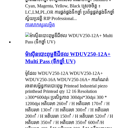
Cyan, Magenta, Yellow, Black ស្រេចចិត្ត：
LC,LM,PL,OR ការផ្គត់ផ្គង់ទឹកថ្នាំ ប្រព័ន្ធផ្គត់ផ្គង់ទឹកថ្នាំ
ស្វ័យប្រវត្តិ RIP Professional...
ការសាកសួរ
លម្អិត
ម៉ាស៊ីនបោះពុម្ពឌីជីថល WDUV250-12A+
Multi Pass (ទឹកថ្នាំ UV)
ម៉ូដែល WDUV250-12A WDUV250-12A+
WDUV250-16A WDUV250-16A+ ការកំណត់
រចនាសម្ព័ន្ធការបោះពុម្ព Printead Industrial piezo
printhead Printead qty 12 16 Resolution
≥300*600dpi ប្រសិទ្ធភាព 300dpi*30dpi 300 *
1200dpi អតិបរមា 260㎡ / H អតិបរមា 170㎡ / H
អតិបរមា 130㎡ / H អតិបរមា 300㎡ / H អតិបរមា
200㎡ / H អតិបរមា 150㎡ / H អតិបរមា 520㎡ / H
អតិបរមា 350㎡ / H អតិបរមា 350㎡ 600㎡/H