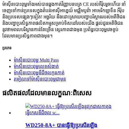
ម៉ាស៊ីនបោះពុម្ពទាំងអស់បានឆ្លងកាត់វិញ្ញាបនបត្រ CE របស់អឺរ៉ុបរួចហើយ នាំ
ចេញទៅកាន់ប្រទេសក្នុងតំបន់អាស៊ីអាគ្នេយ៍ មជ្ឈិមបូព៌ា អាមេរិកឡាទីន អឺរ៉ុប
និងប្រទេសផ្សេងៗទៀត! អច្ឆរិយៈនឹងដោះស្រាយបញ្ហាបរិស្ថានរបស់អតិថិជន
និងបញ្ហាប្រសិទ្ធភាពផលិតកម្មសម្រាប់ទិសដៅរបស់យើង ផ្តល់ជូនអតិថិជន
នូវថាមពលបរិស្ថានកាន់តែច្រើន ស្ថេរភាពជាងមុន ប្រព័ន្ធបោះពុម្ពវេចខ្ចប់
ដែលមានប្រសិទ្ធភាពជាងមុន។
ប្រភេទ
ម៉ាស៊ីនបោះពុម្ព Multi Pass
ម៉ាស៊ីនបោះពុម្ពលេខសំងាត់
ម៉ាស៊ីនបោះពុម្ពឌីជីថលកូនកាត់
រមៀលទៅម៉ាស៊ីនបោះពុម្ពជាមុន
ផលិតផលដែលមានលក្ខណៈពិសេស
WD250-8A+ បានធ្វើឱ្យប្រសើរឡើង