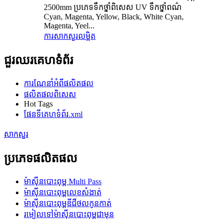
2500mm ប្រភេទទឹកថ្នាំពិសេស UV ទឹកថ្នាំពណ៌
Cyan, Magenta, Yellow, Black, White Cyan,
Magenta, Yeel...
ការសាកសួរ
លម្អិត
ជួរឈរគេហទំព័រ
ការណែនាំអំពីផលិតផល
ផលិតផលពិសេស
Hot Tags
ផែនទីគេហទំព័រ.xml
សាកសួរ
ប្រភេទផលិតផល
ម៉ាស៊ីនបោះពុម្ព Multi Pass
ម៉ាស៊ីនបោះពុម្ពលេខសំងាត់
ម៉ាស៊ីនបោះពុម្ពឌីជីថលកូនកាត់
រមៀលទៅម៉ាស៊ីនបោះពុម្ពជាមុន