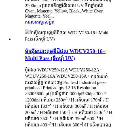
2500mm ប្រភេទទឹកថ្នាំពិសេស UV ទឹកថ្នាំពណ៌
Cyan, Magenta, Yellow, Black, White Cyan,
Magenta, Yeel...
ការសាកសួរ
លម្អិត
ម៉ាស៊ីនបោះពុម្ពឌីជីថល WDUV250-16+
Multi Pass (ទឹកថ្នាំ UV)
ម៉ូដែល WDUV250-12A WDUV250-12A+
WDUV250-16A WDUV250-16A+ ការកំណត់
រចនាសម្ព័ន្ធការបោះពុម្ព Printead Industrial piezo
printhead Printead qty 12 16 Resolution
≥300*600dpi ប្រសិទ្ធភាព 300dpi*30dpi 300 *
1200dpi អតិបរមា 260㎡ / H អតិបរមា 170㎡ / H
អតិបរមា 130㎡ / H អតិបរមា 300㎡ / H អតិបរមា
200㎡ / H អតិបរមា 150㎡ / H អតិបរមា 520㎡ / H
អតិបរមា 350㎡ / H អតិបរមា 350㎡ 600㎡/H
អតិបរមា 400㎡/H អតិបរមា 300㎡/H ទទឹងបោះពុម្ព