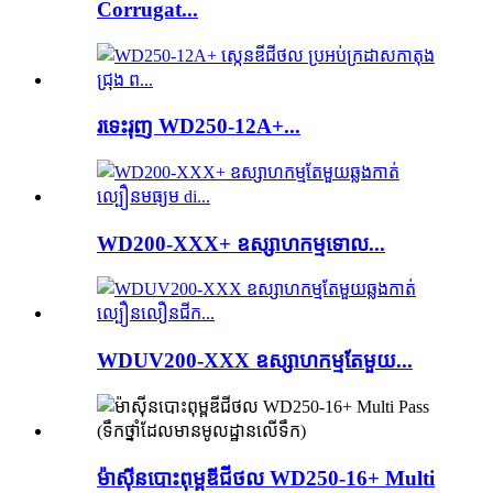
Corrugat...
រទេះរុញ WD250-12A+...
WD200-XXX+ ឧស្សាហកម្មទោល...
WDUV200-XXX ឧស្សាហកម្មតែមួយ...
ម៉ាស៊ីនបោះពុម្ពឌីជីថល WD250-16+ Multi