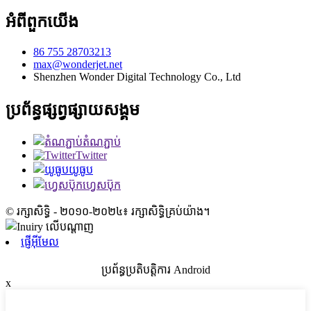
អំពីពួកយើង
86 755 28703213
max@wonderjet.net
Shenzhen Wonder Digital Technology Co., Ltd
ប្រព័ន្ធផ្សព្វផ្សាយសង្គម
តំណភ្ជាប់
Twitter
យូធូប
ហ្វេសប៊ុក
© រក្សាសិទ្ធិ - ២០១០-២០២៤៖ រក្សាសិទ្ធិគ្រប់យ៉ាង។
ផ្ញើអ៊ីមែល
ប្រព័ន្ធប្រតិបត្តិការ Android
x