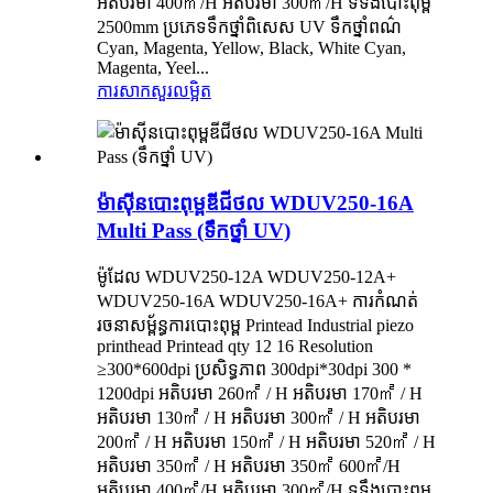
អតិបរមា 400㎡/H អតិបរមា 300㎡/H ទទឹងបោះពុម្ព
2500mm ប្រភេទទឹកថ្នាំពិសេស UV ទឹកថ្នាំពណ៌
Cyan, Magenta, Yellow, Black, White Cyan,
Magenta, Yeel...
ការសាកសួរ
លម្អិត
ម៉ាស៊ីនបោះពុម្ពឌីជីថល WDUV250-16A
Multi Pass (ទឹកថ្នាំ UV)
ម៉ូដែល WDUV250-12A WDUV250-12A+
WDUV250-16A WDUV250-16A+ ការកំណត់
រចនាសម្ព័ន្ធការបោះពុម្ព Printead Industrial piezo
printhead Printead qty 12 16 Resolution
≥300*600dpi ប្រសិទ្ធភាព 300dpi*30dpi 300 *
1200dpi អតិបរមា 260㎡ / H អតិបរមា 170㎡ / H
អតិបរមា 130㎡ / H អតិបរមា 300㎡ / H អតិបរមា
200㎡ / H អតិបរមា 150㎡ / H អតិបរមា 520㎡ / H
អតិបរមា 350㎡ / H អតិបរមា 350㎡ 600㎡/H
អតិបរមា 400㎡/H អតិបរមា 300㎡/H ទទឹងបោះពុម្ព