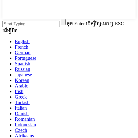
ចុច Enter ដើម្បីស្វែងរក ឬ ESC
ដើម្បីបិទ
English
French
German
Portuguese
Spanish
Russian
Japanese
Korean
Arabic
Irish
Greek
Turkish
Italian
Danish
Romanian
Indonesian
Czech
Afrikaans