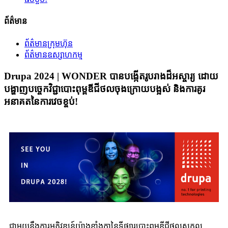
ព័ត៌មាន
ព័ត៌មានក្រុមហ៊ុន
ព័ត៌មានឧស្សាហកម្ម
Drupa 2024 | WONDER បាន​បង្កើត​រូបរាង​ដ៏​អស្ចារ្យ ដោយ​
បង្ហាញ​បច្ចេកវិជ្ជា​បោះពុម្ព​ឌីជីថល​ចុងក្រោយ​បង្អស់ និង​ការ​គូរ​
អនាគត​នៃ​ការ​វេចខ្ចប់!
ជាមួយនឹងការអភិវឌ្ឍន៍យ៉ាងខ្លាំងក្លានៃទីផ្សារបោះពុម្ពឌីជីថលសកល