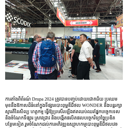
ការតាំងពិព័រណ៍ Drupa 2024 ត្រូវបានបញ្ចប់ដោយជោគជ័យ ប្រឈម
មុខនឹងឱកាសដ៏ធំនៅក្នុងទីផ្សារបោះពុម្ពឌីជីថល WONDER នឹងបន្តរក្សា
ស្មារតីនៃសិល្បៈហត្ថកម្ម ធ្វើឱ្យប្រសើរឡើងឥតឈប់ឈរផ្នែកបច្ចេកទេស
និងចំណែកទីផ្សារ ស្រាវជ្រាវ និងបង្កើតផលិតផលបច្ចេកវិទ្យាច្នៃប្រឌិត
បន្ថែមទៀត រួមចំណែកដល់ការអភិវឌ្ឍឧស្សាហកម្មបោះពុម្ពឌីជីថលវេច