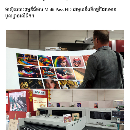
ម៉ាស៊ីនបោះពុម្ពឌីជីថល Multi Pass HD ជាមួយនឹងទឹកថ្នាំដែលមាន
មូលដ្ឋានលើទឹក។