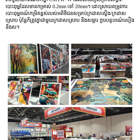
បោះពុម្ពដែលមានកម្រាស់ 0.2mm ទៅ 20mm។ ដោះស្រាយតម្រូវការ
បោះពុម្ពពណ៌កម្រិតខ្ពស់របស់អតិថិជនសម្រាប់ក្រដាសស្តើង/ក្រដាស
ស្រោប ប៉ុន្តែក៏ត្រូវគ្នាជាមួយក្រដាសស្រោប និងសម្ភារៈក្តារបន្ទះពណ៌លឿង
និងស។