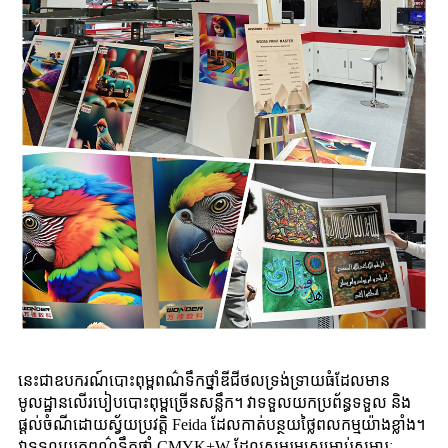
នេះ​ជា​ឧបករណ៍​បោះពុម្ព​ពណ៌​ទឹកថ្នាំ​ឌីជីថល​ទ្រង់ទ្រាយ​ធំ​ដែល​មាន​
មូលដ្ឋាន​លើ​របៀប​បោះពុម្ព​ច្រើន​សន្លឹក។ វាទទួលយកប្រព័ន្ធទទួល និង
ផ្តល់ចំណីដោយស្វ័យប្រវត្តិ Feida ដែលកាត់បន្ថយថ្លៃពលកម្មយ៉ាងខ្លាំង។
វាទទួលយកពណ៌ទឹកថ្នាំ CMYK+W ដែលសមរម្យសម្រាប់សម្ភារៈ