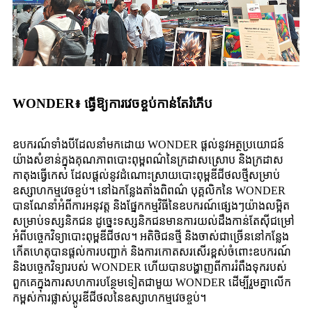
WONDER៖ ធ្វើឱ្យការវេចខ្ចប់កាន់តែរំភើប
ឧបករណ៍ទាំងបីដែលនាំមកដោយ WONDER ផ្តល់នូវអត្ថប្រយោជន៍
យ៉ាងសំខាន់ក្នុងគុណភាពបោះពុម្ពពណ៌នៃក្រដាសស្រោប និងក្រដាស
កាតុងធ្វើកេស ដែលផ្តល់នូវដំណោះស្រាយបោះពុម្ពឌីជីថលថ្មីសម្រាប់
ឧស្សាហកម្មវេចខ្ចប់។ នៅឯកន្លែងតាំងពិពណ៌ បុគ្គលិកនៃ WONDER
បានណែនាំអំពីការអនុវត្ត និងផ្នែកកម្មវិធីនៃឧបករណ៍ផ្សេងៗយ៉ាងលម្អិត
សម្រាប់ទស្សនិកជន ដូច្នេះទស្សនិកជនមានការយល់ដឹងកាន់តែស៊ីជម្រៅ
អំពីបច្ចេកវិទ្យាបោះពុម្ពឌីជីថល។ អតិថិជនថ្មី និងចាស់ជាច្រើននៅកន្លែង
កើតហេតុបានផ្តល់ការបញ្ជាក់ និងការកោតសរសើរខ្ពស់ចំពោះឧបករណ៍
និងបច្ចេកវិទ្យារបស់ WONDER ហើយបានបង្ហាញពីការរំពឹងទុករបស់
ពួកគេក្នុងការសហការបន្ថែមទៀតជាមួយ WONDER ដើម្បីរួមគ្នាលើក
កម្ពស់ការផ្លាស់ប្តូរឌីជីថលនៃឧស្សាហកម្មវេចខ្ចប់។