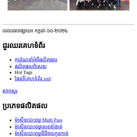
ពេលវេលាផ្សាយ៖ កក្កដា-១០-២០២៤
ជួរឈរគេហទំព័រ
ការណែនាំអំពីផលិតផល
ផលិតផលពិសេស
Hot Tags
ផែនទីគេហទំព័រ.xml
សាកសួរ
ប្រភេទផលិតផល
ម៉ាស៊ីនបោះពុម្ព Multi Pass
ម៉ាស៊ីនបោះពុម្ពលេខសំងាត់
ម៉ាស៊ីនបោះពុម្ពឌីជីថលកូនកាត់