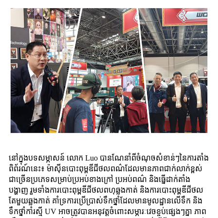
នៅក្នុងបទសម្ភាសន៍ លោក Luo បានណែនាំពីចំណុចសំខាន់ៗនៃការតាំង
ពិព័រណ៍នេះ៖ ម៉ាស៊ីនបោះពុម្ពឌីជីថលពណ៌ដែលមានភាពជាក់លាក់ខ្ពស់
ជាច្រើនប្រភេទសម្រាប់ប្រអប់ខាងក្រៅ ប្រអប់ពណ៌ និងធ្នើដាក់តាំង
បង្ហាញ រួមទាំងការបោះពុម្ពឌីជីថលពហុឆ្លងកាត់ និងការបោះពុម្ពឌីជីថល
តែមួយឆ្លងកាត់ គាំទ្រការប្រើប្រាស់ទឹកថ្នាំដែលមានមូលដ្ឋានលើទឹក និង
ទឹកថ្នាំកាំរស្មី UV អាចត្រូវបានអនុវត្តចំពោះសម្ភារៈវេចខ្ចប់ផ្សេងៗគ្នា ភាព