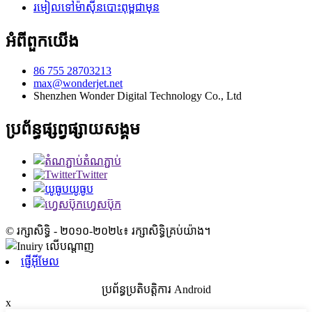
រមៀលទៅម៉ាស៊ីនបោះពុម្ពជាមុន
អំពីពួកយើង
86 755 28703213
max@wonderjet.net
Shenzhen Wonder Digital Technology Co., Ltd
ប្រព័ន្ធផ្សព្វផ្សាយសង្គម
តំណភ្ជាប់
Twitter
យូធូប
ហ្វេសប៊ុក
© រក្សាសិទ្ធិ - ២០១០-២០២៤៖ រក្សាសិទ្ធិគ្រប់យ៉ាង។
ផ្ញើអ៊ីមែល
ប្រព័ន្ធប្រតិបត្តិការ Android
x