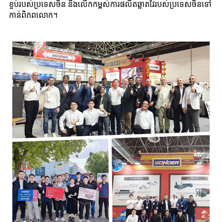
ខ្ចប់របស់ប្រទេសចិន និងលើកកម្ពស់ការផលិតឆ្លាតវៃរបស់ប្រទេសចិនទៅ
កាន់ពិភពលោក។