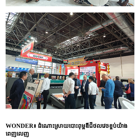
WONDER៖ ដំណោះស្រាយបោះពុម្ពឌីជីថលវេចខ្ចប់យ៉ាង
ពេញលេញ