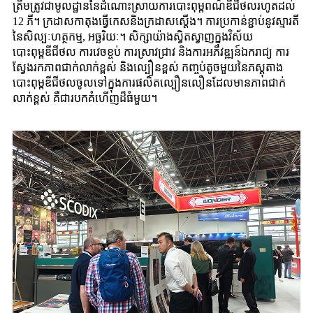
ត្រឹមត្រូវជាមូលដ្ឋាននៃដំណោះស្រាយការបោះពុម្ពពណ៌ឌីជីថលរហូតដល់
12 ភី។ ក្រដាសកាតុងធ្វើកេសនិងក្រដាសស្តើង។ ការប្រកាន់ខ្ជាប់នូវស្មារតី
នៃសិល្បៈហត្ថកម្ម, អច្ឆរិយៈ។ សិក្សាយ៉ាងស្វិតស្វាញក្នុងវិស័យ
បោះពុម្ពឌីជីថល ការវេចខ្ចប់ ការស្រាវជ្រាវ និងការអភិវឌ្ឍន៍ឯករាជ្យ ការ
ស្វែងរកភាពជាក់លាក់ខ្ពស់ និងល្បឿនខ្ពស់ កញ្ចប់តូចមួយនៃភស្តុតាង
បោះពុម្ពឌីជីថលចូលទៅក្នុងការផលិតល្បឿនលឿនដែលមានភាពជាក់
លាក់ខ្ពស់ គឺជារបកគំហើញដ៏ធំមួយ។