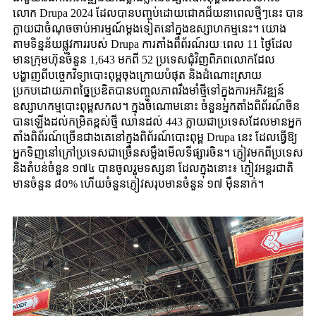
លោក Drupa 2024 ដែលបានបញ្ចប់ដោយជោគជ័យនាពេលថ្មីៗនេះ បាន
ក្លាយជាចំណុចចាប់អារម្មណ៍ម្តងទៀតនៅក្នុងឧស្សាហកម្មនេះ។ យោង
តាមទិន្នន័យផ្លូវការរបស់ Drupa ការតាំងពិព័រណ៍រយៈពេល 11 ថ្ងៃដែល
មានក្រុមហ៊ុនចំនួន 1,643 មកពី 52 ប្រទេសជុំវិញពិភពលោកដែល
បង្ហាញពីបច្ចេកវិទ្យាបោះពុម្ពចុងក្រោយបំផុត និងដំណោះស្រាយ
ប្រកបដោយភាពច្នៃប្រឌិតបានបញ្ចូលភាពរឹងមាំថ្មីទៅក្នុងការអភិវឌ្ឍន៍
ឧស្សាហកម្មបោះពុម្ពសកល។ ក្នុងចំណោមនោះ ចំនួនអ្នកតាំងពិព័រណ៍ចិន
បានឡើងដល់កម្រិតខ្ពស់ថ្មី ឈានដល់ 443 ក្លាយជាប្រទេសដែលមានអ្នក
តាំងពិព័រណ៍ច្រើនជាងគេនៅក្នុងពិព័រណ៍បោះពុម្ព Drupa នេះ ដែលធ្វើឱ្យ
អ្នកទិញនៅក្រៅប្រទេសជាច្រើនសម្លឹងមើលទីផ្សារចិន។ ភ្ញៀវមកពីប្រទេស
និងតំបន់ចំនួន ១៧៤ បានចូលរួមទស្សនា ដែលក្នុងនោះ៖ ភ្ញៀវអន្តរជាតិ
មានចំនួន ៨០% ហើយចំនួនភ្ញៀវសរុបមានចំនួន ១៧ ម៉ឺននាក់។