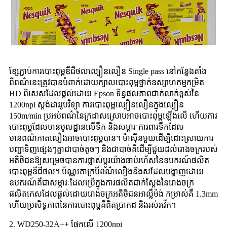
ខ្សែភ្ជាប់ការបោះពុម្ពឌីជីថលល្បឿនលឿន Single pass នៅកន្លែងតាំង
ពិពណ៌នេះត្រូវបានបំពាក់ដោយក្បាលបោះពុម្ពថ្នាក់ឧស្សាហកម្មកម្រិត
HD ពិសេសដែលផ្តល់ដោយ Epson ទិន្នផលភាពជាក់លាក់ខ្ពស់នៃ
1200npi ស្តង់ដាររូបវិទ្យា ការបោះពុម្ពល្បឿនលឿនក្នុងល្បឿន
150m/min ប្រអប់ពណ៌នៃក្រដាសស្រោបអាចបោះពុម្ពឡើងលើ ហើយការ
បោះពុម្ពដែលមានមូលដ្ឋានលើទឹក និងសម្ភារៈការពារទឹកដែល
មានពណ៌កាតលឿងអាចបោះពុម្ពបាន។ ម៉ាស៊ីនមួយដើម្បីដោះស្រាយការ
បញ្ជាទិញផ្សេងៗគ្នាជាបាច់តូចៗ និងជាបាច់គឺដើម្បីជួយដល់រោងចក្ររបស់
អតិថិជនឱ្យសម្រេចបានការផ្លាស់ប្តូរយ៉ាងឆាប់រហ័សនៃឧបករណ៍ផលិត
បោះពុម្ពឌីជីថល។ ប័ណ្ណគោក្របីពណ៌លឿងនិងសដែលបង្ហាញដោយ
ឧបករណ៍គឺជាសម្ភារៈដែលប្រើក្នុងការផលិតជាក់ស្តែងនៃរោងចក្រ
ផលិតកេសដែលផ្តល់ដោយរោងចក្រអតិថិជនអាល្លឺម៉ង់ កម្រាស់គឺ 1.3mm
ហើយប្រសិទ្ធភាពនៃការបោះពុម្ពគឺពិតប្រាកដ និងរស់រវើក។
2. WD250-32A++ ផ្អែកលើ 1200npi