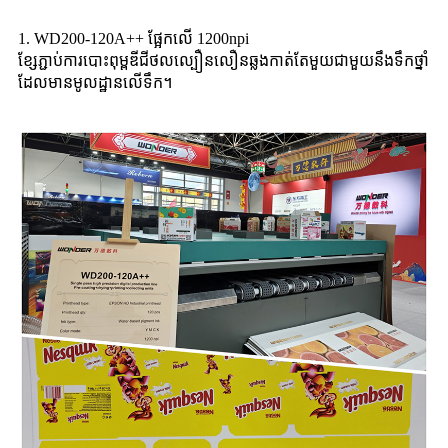
1. WD200-120A++ ផ្អែកលើ 1200npi
ខ្សែភ្ជាប់ការបោះពុម្ពឌីជីថលល្បឿនលឿនឆ្លងកាត់តែមួយជាមួយនឹងទឹកថ្នាំ
ដែលមានមូលដ្ឋានលើទឹក។