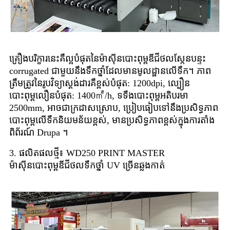
គ្រឿងបរិក្ខារនេះគឺល្អបំផុតនៃម៉ាស៊ីនបោះពុម្ពឌីជីថលស្កែនបន្ទះ
corrugated ជាមួយនឹងទឹកថ្នាំដែលមានមូលដ្ឋានលើទឹក។ ភាព
ត្រឹមត្រូវនៃរូបវិទ្យាស្តង់ដារគឺខ្ពស់បំផុត: 1200dpi, ល្បឿន
បោះពុម្ពលឿនបំផុត: 1400㎡/h, ទទឹងបោះពុម្ពអតិបរមា
2500mm, អាចជាក្រដាសស្រោប, ប្រៀបធៀបទៅនឹងប្រសិទ្ធភាព
បោះពុម្ពលើទឹកនិយមន័យខ្ពស់, មានប្រសិទ្ធភាពខ្ពស់ក្នុងការតាំង
ពិព័រណ៍ Drupa ។
3. ផលិតផលថ្មី៖ WD250 PRINT MASTER
ម៉ាស៊ីនបោះពុម្ពឌីជីថលទឹកថ្នាំ UV ច្រើនឆ្លងកាត់