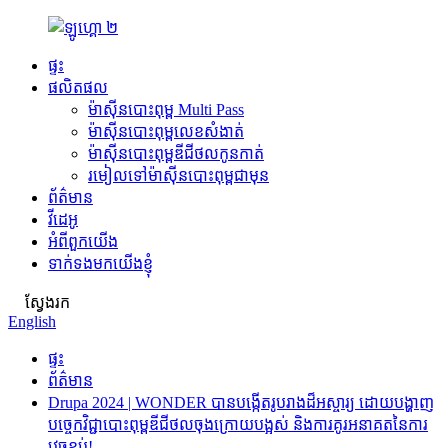
ផ្ទះ
ផលិតផល
ម៉ាស៊ីនបោះពុម្ព Multi Pass
ម៉ាស៊ីនបោះពុម្ពលេខសំងាត់
ម៉ាស៊ីនបោះពុម្ពឌីជីថលកូនកាត់
រមៀលទៅម៉ាស៊ីនបោះពុម្ពជាមុន
ព័ត៌មាន
វីដេអូ
អំពីពួកយើង
ទាក់ទងមកយើងខ្ញុំ
ស្វែងរក
English
ផ្ទះ
ព័ត៌មាន
Drupa 2024 | WONDER បាន​បង្កើត​រូបរាង​ដ៏​អស្ចារ្យ ដោយ​បង្ហាញ​
បច្ចេកវិជ្ជា​បោះពុម្ព​ឌីជីថល​ចុងក្រោយ​បង្អស់ និង​ការ​គូរ​អនាគត​នៃ​ការ​
វេចខ្ចប់!