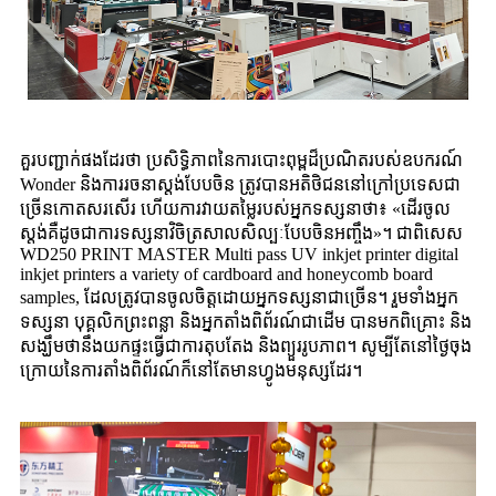
គួរបញ្ជាក់ផងដែរថា ប្រសិទ្ធិភាពនៃការបោះពុម្ពដ៏ប្រណិតរបស់ឧបករណ៍
Wonder និងការរចនាស្តង់បែបចិន ត្រូវបានអតិថិជននៅក្រៅប្រទេសជា
ច្រើនកោតសរសើរ ហើយការវាយតម្លៃរបស់អ្នកទស្សនាថា៖ «ដើរចូល
ស្តង់គឺដូចជាការទស្សនាវិចិត្រសាលសិល្បៈបែបចិនអញ្ចឹង»។ ជាពិសេស
WD250 PRINT MASTER Multi pass UV inkjet printer digital
inkjet printers a variety of cardboard and honeycomb board
samples, ដែលត្រូវបានចូលចិត្តដោយអ្នកទស្សនាជាច្រើន។ រួមទាំងអ្នក
ទស្សនា បុគ្គលិកព្រះពន្លា និងអ្នកតាំងពិព័រណ៍ជាដើម បានមកពិគ្រោះ និង
សង្ឃឹមថានឹងយកផ្ទះធ្វើជាការតុបតែង និងព្យួររូបភាព។ សូម្បីតែនៅថ្ងៃចុង
ក្រោយនៃការតាំងពិព័រណ៍ក៏នៅតែមានហ្វូងមនុស្សដែរ។