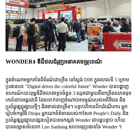
WONDER៖ ឌីជីថល​ជំរុញ​អនាគត​ចម្រុះ​ពណ៌
ក្នុងចំណោមអ្នកតាំងពិព័រណ៌ជាច្រើន នៅស្តង់ D08 ក្នុងសាលទី 5 ក្រោម
ប្រធានបទ "Digital drives the colorful future" Wonder បានបង្ហាញ
ឧបករណ៍បោះពុម្ពឌីជីថលវេចខ្ចប់ចំនួន 3 ឈុតជាមួយនឹងកម្រិតឈានមុខ
គេលំដាប់អន្តរជាតិ ដែលទាក់ទាញចំណាប់អារម្មណ៍របស់អតិថិជន និង
ប្រព័ន្ធផ្សព្វផ្សាយថ្មីៗ និងចាស់ជាច្រើន។ បន្ទាប់ពីការបើកដំណើរការ អ្នក
រៀបចំកម្មវិធី Drupa អ្នកយកព័ត៌មានរបស់កាសែត People's Daily និង
ប្រព័ន្ធផ្សព្វផ្សាយផ្សេងទៀតបានមកស្តង់ Wonder ជាបន្តបន្ទាប់ ហើយ
បានសម្ភាសន៍លោក Luo Sanliang សហអនុប្រធាននៃ Wonder ។