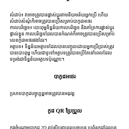
លំដាប់៖ វា​អាច​ត្រូវ​បាន​ផ្លាស់​ប្តូ​រ​តាម​និយមន័យ​អ្នក​ប្រើ ហើយ​
លំដាប់​សំណុំ​ក៏​អាច​ត្រូវ​បាន​ប្រើ​សម្រាប់​បាកូដ​អថេរ
កាលបរិច្ឆេទ៖ បោះពុម្ពទិន្នន័យកាលបរិច្ឆេទ និងគាំទ្រការផ្លាស់ប្តូរ
ផ្ទាល់ខ្លួន កាលបរិច្ឆេទដែលបានកំណត់ក៏អាចត្រូវបានប្រើសម្រាប់
លេខកូដអថេរផងដែរ។
អត្ថបទ៖ ទិន្នន័យអត្ថបទដែលបានបញ្ចូលដោយអ្នកប្រើប្រាស់ត្រូវ
បានបោះពុម្ព ហើយជាទូទៅអត្ថបទត្រូវបានប្រើតែនៅពេលដែល
ទម្រង់ជាទិន្នន័យអត្ថបទប៉ុណ្ណោះ។
បាកូដអថេរ
ប្រភេទបាកូដបច្ចុប្បន្នអាចត្រូវបានអនុវត្ត
កូដ QR ប្រែប្រួល
ក្នុង​ចំណោម​បាកូដ 2D រាប់សិប​នា​ពេល​បច្ចុប្បន្ន ប្រព័ន្ធ​កូដ​ដែល​គេ​