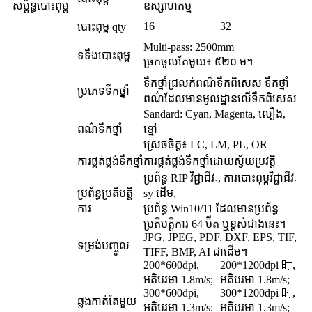
សម្ព័ន្ធបោះពុម្ព
ឧស្សាហកម្ម
16
32
បោះពុម្ព qty
Multi-pass: 2500mm
ទទឹងបោះពុម្ព
ច្រកចូលតែមួយ៖ ៥២០ ម។
ទឹកថ្នាំជ្រលក់ពណ៌ទឹកពិសេស ទឹកថ្នាំ
ប្រភេទទឹកថ្នាំ
ពណ៌ដែលមានមូលដ្ឋានលើទឹកពិសេស
Sandard: Cyan, Magenta, លឿង,
ពណ៌ទឹកថ្នាំ
ខ្មៅ
ស្រេចចិត្ត៖ LC, LM, PL, OR
ការផ្គត់ផ្គង់ទឹកថ្នាំ
ការផ្គត់ផ្គង់ទឹកថ្នាំដោយស្វ័យប្រវត្តិ
ប្រព័ន្ធ RIP វិជ្ជាជីវៈ, ការបោះពុម្ពវិជ្ជាជីវៈ
ប្រព័ន្ធប្រតិបត្តិ
sy ដើម,
ការ
ប្រព័ន្ធ Win10/11 ដែលមានប្រព័ន្ធ
ប្រតិបត្តិការ 64 ប៊ីត ឬខ្ពស់ជាងនេះ។
JPG, JPEG, PDF, DXF, EPS, TIF,
ទម្រង់បញ្ចូល
TIFF, BMP, AI ជាដើម។
200*600dpi,
200*1200dpi 时,
អតិបរមា 1.8m/s;
អតិបរមា 1.8m/s;
300*600dpi,
300*1200dpi 时,
ឆ្លងកាត់តែមួយ
អតិបរមា 1.3m/s;
អតិបរមា 1.3m/s;