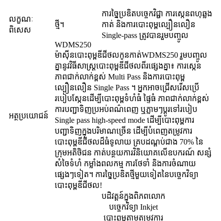
ការច្នៃប្រឌិតបច្ចេកវិជ្ជា ការស្កេនពហុឆ្លង
លក្ខណៈ
ថ្មី។
កាត់ និងការបោះពុម្ពល្បឿនលឿន
ពិសេស
Single-pass ត្រូវបានរួមបញ្ចូល
WDMS250
ម៉ាស៊ីនបោះពុម្ពឌីជីថលកូនកាត់
WDMS250 រួមបញ្ចូល
គ្នានូវវិធីសាស្រ្តបោះពុម្ពឌីជីថលពីរផ្សេងគ្នា៖ ការស្កេន
ភាពជាក់លាក់ខ្ពស់ Multi Pass និងការបោះពុម្ព
ល្បឿនលឿន Single Pass ។ អ្នកអាចជ្រើសរើសប្រើ
របៀបស្កែនដើម្បីបោះពុម្ពទំហំធំ ផ្ទៃធំ ភាពជាក់លាក់ខ្ពស់
ការបញ្ជាទិញប្រអប់ពណ៌ពេញ ឬភ្លាមៗប្តូរទៅរបៀប
អត្ថប្រយោជន៍
Single pass high-speed mode ដើម្បីបោះពុម្ពការ
បញ្ជាទិញក្នុងបរិមាណច្រើន ដើម្បីបំពេញតម្រូវការ
បោះពុម្ពឌីជីថលដ៏ធំទូលាយ គ្របដណ្តប់ជាង 70% នៃ
ក្រុមអតិថិជន កាត់បន្ថយការវិនិយោគលើឧបករណ៍ សន្សំ
សំចៃទំហំ កម្លាំងពលកម្ម ការថែទាំ និងការចំណាយ
ផ្សេងៗទៀត។ ការច្នៃប្រឌិតថ្មីមួយទៀតនៃបច្ចេកវិទ្យា
បោះពុម្ពឌីជីថល!
បដិវត្តន៍ក្នុងពិភពលោក
បច្ចេកវិទ្យា Inkjet
បោះពុម្ពតាមតម្រូវការ