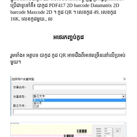
ប្រើ​ជា​ទូទៅ​គឺ៖ បាកូដ PDF417 2D barcode Datamatrix 2D
barcode Maxcode 2D ។ កូដ QR ។ លេខកូដ 49, លេខកូដ
16K, លេខកូដមួយ., ល
អថេរ​កញ្ចប់​កូដ
រួមទាំង៖ អត្ថបទ បាកូដ កូដ QR អាចដឹងពីអថេរច្រើននៅលើប្រអប់
មួយ។