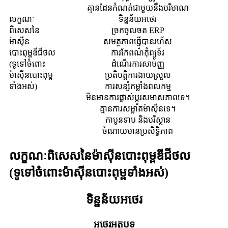
គ្មានដែនកំណត់ជាមួយនឹងបរិមាណ
លក្ខណៈ
ទិន្នន័យអថេរ
ពិសេសនៃ
ច្រកចូលចត ERP
ម៉ាស៊ីន
សមត្ថភាពធ្វើបានរហ័ស
បោះពុម្ពឌីជីថល
ការកែពណ៌កុំព្យូទ័រ
(ទូទៅចំពោះ
ដំណើរការសាមញ្ញ
ម៉ាស៊ីនបោះពុម្ព
ប្រតិបត្តិការងាយស្រួល
ទាំងអស់)
ការសន្សំកម្លាំងពលកម្ម
មិនមានការផ្លាស់ប្តូរសមាសភាពទេ។
គ្មានការសម្អាតម៉ាស៊ីនទេ។
កាបូនទាប និងបរិស្ថាន
ចំណាយមានប្រសិទ្ធិភាព
លក្ខណៈពិសេសនៃម៉ាស៊ីនបោះពុម្ពឌីជីថល
(ទូទៅចំពោះម៉ាស៊ីនបោះពុម្ពទាំងអស់)
ទិន្នន័យអថេរ
អថេរអត្ថបទ