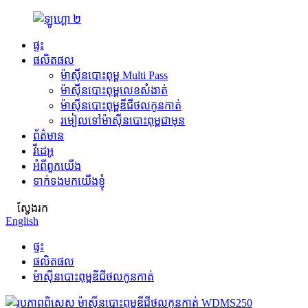
ផ្ទះ
ផលិតផល
ម៉ាស៊ីនបោះពុម្ព Multi Pass
ម៉ាស៊ីនបោះពុម្ពលេខសំងាត់
ម៉ាស៊ីនបោះពុម្ពឌីជីថលកូនកាត់
រមៀលទៅម៉ាស៊ីនបោះពុម្ពជាមុន
ព័ត៌មាន
វីដេអូ
អំពីពួកយើង
ទាក់ទងមកយើងខ្ញុំ
ស្វែងរក
English
ផ្ទះ
ផលិតផល
ម៉ាស៊ីនបោះពុម្ពឌីជីថលកូនកាត់