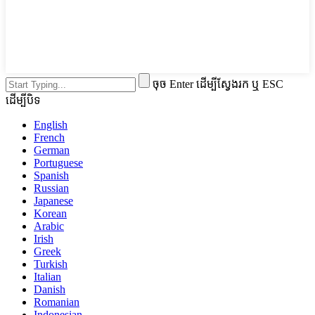
ចុច Enter ដើម្បីស្វែងរក ឬ ESC
ដើម្បីបិទ
English
French
German
Portuguese
Spanish
Russian
Japanese
Korean
Arabic
Irish
Greek
Turkish
Italian
Danish
Romanian
Indonesian