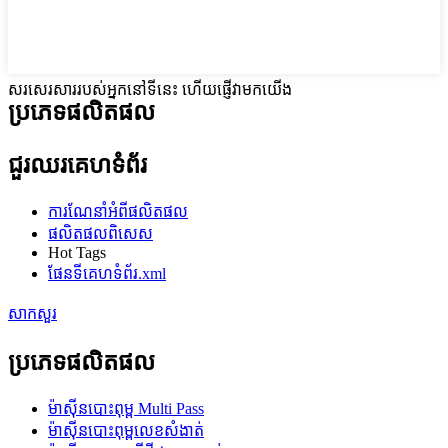
សរសេរសាររបស់អ្នកនៅទីនេះ ហើយផ្ញើវាមកយើង
ប្រភេទផលិតផល
ជួរឈរគេហទំព័រ
ការណែនាំអំពីផលិតផល
ផលិតផលពិសេស
Hot Tags
ផែនទីគេហទំព័រ.xml
សាកសួរ
ប្រភេទផលិតផល
ម៉ាស៊ីនបោះពុម្ព Multi Pass
ម៉ាស៊ីនបោះពុម្ពលេខសំងាត់