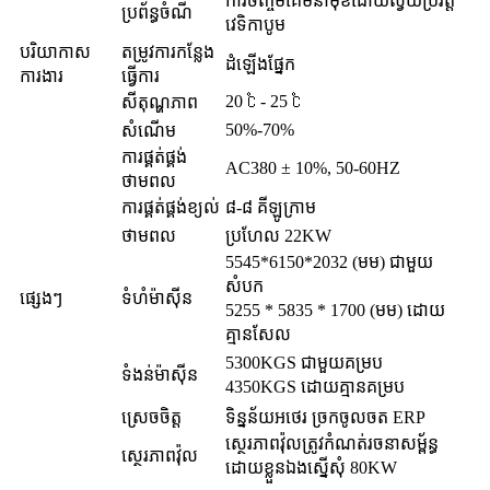
ការចិញ្ចឹមគែមនាំមុខដោយស្វ័យប្រវត្តិ
ប្រព័ន្ធចំណី
វេទិកាបូម
បរិយាកាស
តម្រូវការកន្លែង
ដំឡើងផ្នែក
ការងារ
ធ្វើការ
20 ℃ - 25 ℃
សីតុណ្ហភាព
50%-70%
សំណើម
ការផ្គត់ផ្គង់
AC380 ± 10%, 50-60HZ
ថាមពល
ការផ្គត់ផ្គង់ខ្យល់
៨-៨ គីឡូក្រាម
ថាមពល
ប្រហែល 22KW
5545*6150*2032 (មម) ជាមួយ
សំបក
ផ្សេងៗ
ទំហំម៉ាស៊ីន
5255 * 5835 * 1700 (មម) ដោយ
គ្មានសែល
5300KGS ជាមួយគម្រប
ទំងន់ម៉ាស៊ីន
4350KGS ដោយគ្មានគម្រប
ស្រេចចិត្ត
ទិន្នន័យអថេរ ច្រកចូលចត ERP
ស្ថេរភាពវ៉ុលត្រូវកំណត់រចនាសម្ព័ន្ធ
ស្ថេរភាពវ៉ុល
ដោយខ្លួនឯងស្នើសុំ 80KW