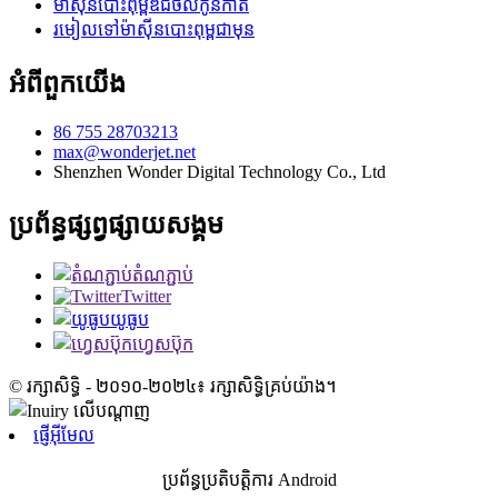
ម៉ាស៊ីនបោះពុម្ពឌីជីថលកូនកាត់
រមៀលទៅម៉ាស៊ីនបោះពុម្ពជាមុន
អំពីពួកយើង
86 755 28703213
max@wonderjet.net
Shenzhen Wonder Digital Technology Co., Ltd
ប្រព័ន្ធផ្សព្វផ្សាយសង្គម
តំណភ្ជាប់
Twitter
យូធូប
ហ្វេសប៊ុក
© រក្សាសិទ្ធិ - ២០១០-២០២៤៖ រក្សាសិទ្ធិគ្រប់យ៉ាង។
ផ្ញើអ៊ីមែល
ប្រព័ន្ធប្រតិបត្តិការ Android