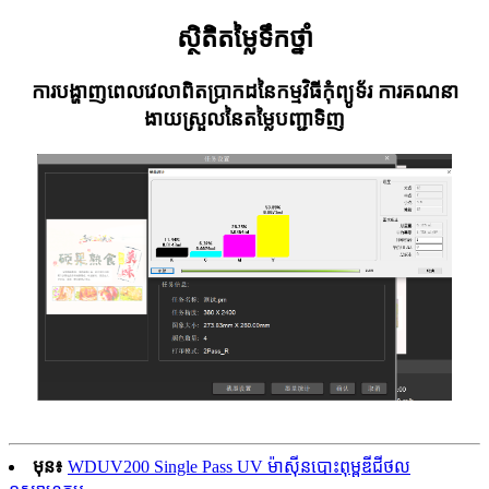
ស្ថិតិតម្លៃទឹកថ្នាំ
ការបង្ហាញពេលវេលាពិតប្រាកដនៃកម្មវិធីកុំព្យូទ័រ ការគណនា
ងាយស្រួលនៃតម្លៃបញ្ជាទិញ
មុន៖
WDUV200 Single Pass UV ម៉ាស៊ីនបោះពុម្ពឌីជីថល