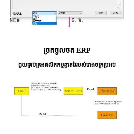
ច្រកចូលចត ERP
ជួយគ្រប់គ្រងផលិតកម្មឆ្លាតវៃរបស់រោងចក្រប្រអប់