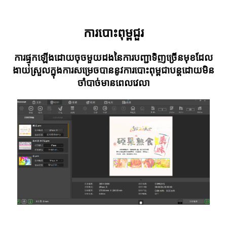
ការបោះពុម្ពជួរ
ការ​ផ្ទុក​ឡើង​ដោយ​ចុច​មួយ​ដង​នៃ​ការ​បញ្ជា​ទិញ​ច្រើន​មុខ​ដែល​
ងាយ​ស្រួល​ក្នុង​ការ​សម្រេច​បាន​នូវ​ការ​បោះពុម្ព​ជា​បន្ត​ដោយ​មិន​
ចាំ​បាច់​មាន​ពេល​វេលា