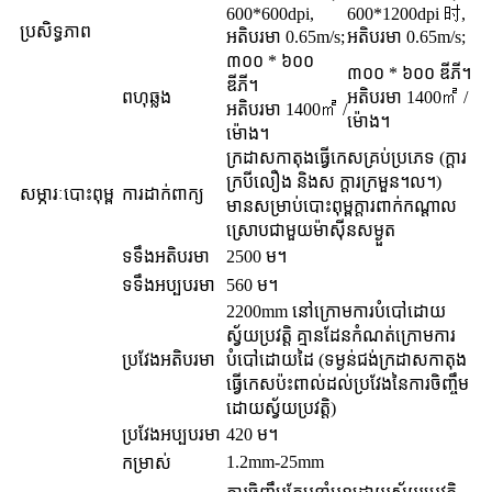
600*600dpi,
600*1200dpi 时,
ប្រសិទ្ធភាព
អតិបរមា 0.65m/s;
អតិបរមា 0.65m/s;
៣០០ * ៦០០
៣០០ * ៦០០ ឌីភី។
ឌីភី។
ពហុឆ្លង
អតិបរមា 1400㎡ /
អតិបរមា 1400㎡ /
ម៉ោង។
ម៉ោង។
ក្រដាសកាតុងធ្វើកេសគ្រប់ប្រភេទ (ក្តារ
ក្របីលឿង និងស ក្តារក្រមួន។ល។)
សម្ភារៈបោះពុម្ព
ការដាក់ពាក្យ
មានសម្រាប់បោះពុម្ពក្តារពាក់កណ្តាល
ស្រោបជាមួយម៉ាស៊ីនសម្ងួត
ទទឹងអតិបរមា
2500 ម។
ទទឹងអប្បបរមា
560 ម។
2200mm នៅក្រោមការបំបៅដោយ
ស្វ័យប្រវត្តិ គ្មានដែនកំណត់ក្រោមការ
ប្រវែងអតិបរមា
បំបៅដោយដៃ (ទម្ងន់ជង់ក្រដាសកាតុង
ធ្វើកេសប៉ះពាល់ដល់ប្រវែងនៃការចិញ្ចឹម
ដោយស្វ័យប្រវត្តិ)
ប្រវែងអប្បបរមា
420 ម។
1.2mm-25mm
កម្រាស់