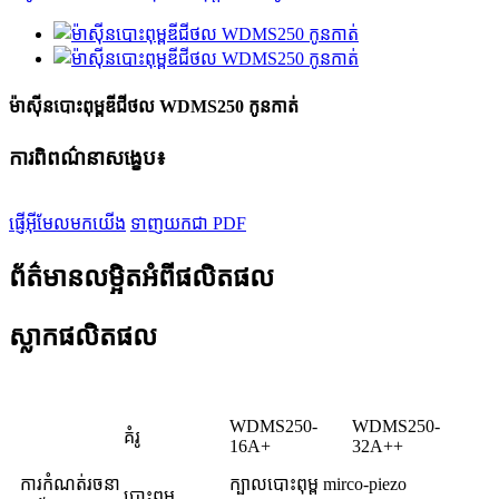
ម៉ាស៊ីនបោះពុម្ពឌីជីថល WDMS250 កូនកាត់
ការពិពណ៌នាសង្ខេប៖
ផ្ញើអ៊ីមែលមកយើង
ទាញយកជា PDF
ព័ត៌មានលម្អិតអំពីផលិតផល
ស្លាកផលិតផល
WDMS250-
WDMS250-
គំរូ
16A+
32A++
ការកំណត់រចនា
ក្បាលបោះពុម្ព mirco-piezo
បោះពុម្ព