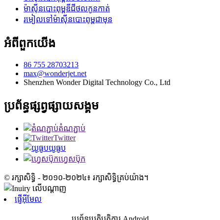
ម៉ាស៊ីនបោះពុម្ពឌីជីថលកូនកាត់
រមៀលទៅម៉ាស៊ីនបោះពុម្ពជាមុន
អំពីពួកយើង
86 755 28703213
max@wonderjet.net
Shenzhen Wonder Digital Technology Co., Ltd
ប្រព័ន្ធផ្សព្វផ្សាយសង្គម
តំណភ្ជាប់
Twitter
យូធូប
ហ្វេសប៊ុក
© រក្សាសិទ្ធិ - ២០១០-២០២៤៖ រក្សាសិទ្ធិគ្រប់យ៉ាង។
ផ្ញើអ៊ីមែល
ប្រព័ន្ធប្រតិបត្តិការ Android