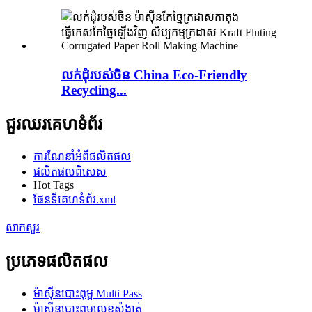
លក់ដុំរបស់ចិន China Eco-Friendly
Recycling...
ជួរឈរគេហទំព័រ
ការណែនាំអំពីផលិតផល
ផលិតផលពិសេស
Hot Tags
ផែនទីគេហទំព័រ.xml
សាកសួរ
ប្រភេទផលិតផល
ម៉ាស៊ីនបោះពុម្ព Multi Pass
ម៉ាស៊ីនបោះពុម្ពលេខសំងាត់