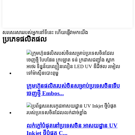
សរសេរសាររបស់អ្នកនៅទីនេះ ហើយផ្ញើវាមកយើង
ប្រភេទផលិតផល
ក្រុមហ៊ុនផលិតរបស់ចិនសម្រាប់ប្រទេសចិនទើប
ចេញថ្មី Embos...
លក់ក្តៅបំផុតនៅប្រទេសចិន អាសយដ្ឋាន UV
Inkjet ថ្មីបំផុត C...