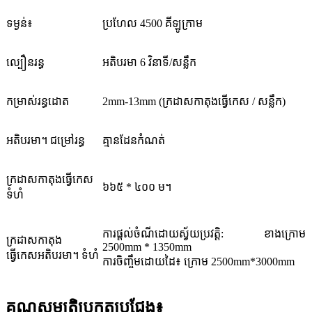
ទម្ងន់៖
ប្រហែល 4500 គីឡូក្រាម
ល្បឿនរន្ធ
អតិបរមា 6 វិនាទី/សន្លឹក
កម្រាស់រន្ធដោត
2mm-13mm (ក្រដាសកាតុងធ្វើកេស / សន្លឹក)
អតិបរមា។ ជម្រៅរន្ធ
គ្មានដែនកំណត់
ក្រដាសកាតុងធ្វើកេស
៦៦៥ * ៤០០ ម។
ទំហំ
ការផ្តល់ចំណីដោយស្វ័យប្រវត្តិ: ខាងក្រោម
ក្រដាសកាតុង
2500mm * 1350mm
ធ្វើកេសអតិបរមា។ ទំហំ
ការចិញ្ចឹមដោយដៃ៖ ក្រោម 2500mm*3000mm
គុណសម្បត្តិប្រកួតប្រជែង៖