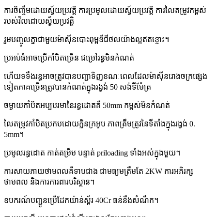
ការចិញ្ចឹមដោយស្វ័យប្រវត្តិ ការប្រមូលដោយស្វ័យប្រវត្តិ ការលៃតម្រូវកម្ពស់
របស់វិលដោយស្វ័យប្រវត្តិ
រួមបញ្ចូលគ្នាជាមួយម៉ាស៊ីនបោះពុម្ពឌីជីថលយ៉ាងល្អឥតខ្ចោះ។
ប្រអប់ធំអាចប្រើកាំបិតច្រើន ជម្រៅរន្ធមិនកំណត់
ហើយទទឹងរន្ធអាចត្រូវបានបញ្ជាទិញខណៈពេលដែលម៉ាស៊ីនរោងចក្រផ្សេង
ទៀតភាគច្រើនត្រូវបានកំណត់ក្នុងរង្វង់ 50 សង់ទីម៉ែត្រ
ចម្ងាយកាំបិតអប្បបរមានៃរន្ធដោតគឺ 50mm កម្ពស់មិនកំណត់
លៃតម្រូវកាំបិតប្រកបដោយក្លិនក្រអូប ភាពត្រឹមត្រូវនៃទីតាំងក្នុងរង្វង់ 0.
5mm។
ប្រមូលរន្ធដោត កាត់តម្រឹម បន្ទាត់ priloading ទាំងអស់ក្នុងមួយ។
ការសាយភាយថាមពលគឺទាបជាង ជាមធ្យមត្រឹមតែ 2KW ការអភិរក្ស
ថាមពល និងការការពារបរិស្ថាន។
ឧបករណ៍បញ្ជូនប្រើដែកយ៉ាន់ស្ព័រ 40Cr ធន់នឹងសំណឹក។