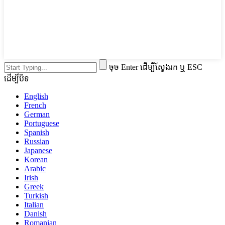
ចុច Enter ដើម្បីស្វែងរក ឬ ESC
ដើម្បីបិទ
English
French
German
Portuguese
Spanish
Russian
Japanese
Korean
Arabic
Irish
Greek
Turkish
Italian
Danish
Romanian