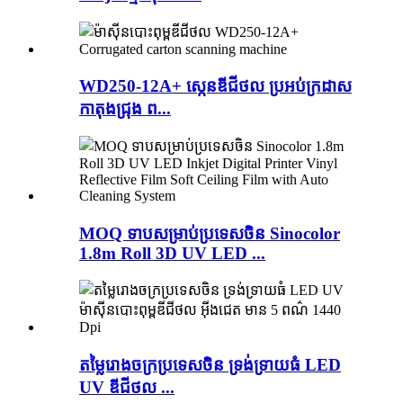
WD250-12A+ ស្កេនឌីជីថល ប្រអប់ក្រដាស
កាតុងជ្រុង ព...
MOQ ទាបសម្រាប់ប្រទេសចិន Sinocolor
1.8m Roll 3D UV LED ...
តម្លៃរោងចក្រប្រទេសចិន ទ្រង់ទ្រាយធំ LED
UV ឌីជីថល ...