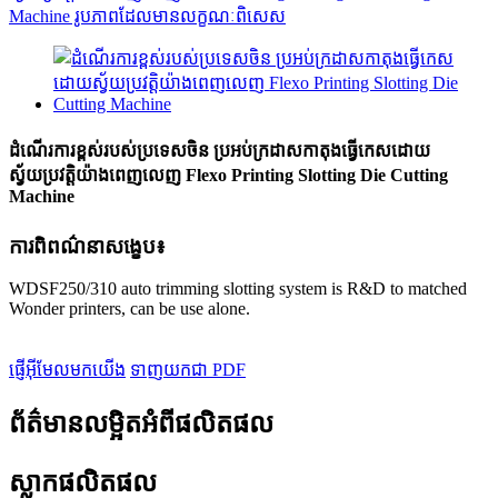
ដំណើរការខ្ពស់របស់ប្រទេសចិន ប្រអប់ក្រដាសកាតុងធ្វើកេសដោយ
ស្វ័យប្រវត្តិយ៉ាងពេញលេញ Flexo Printing Slotting Die Cutting
Machine
ការពិពណ៌នាសង្ខេប៖
WDSF250/310 auto trimming slotting system is R&D to matched
Wonder printers, can be use alone.
ផ្ញើអ៊ីមែលមកយើង
ទាញយកជា PDF
ព័ត៌មានលម្អិតអំពីផលិតផល
ស្លាកផលិតផល