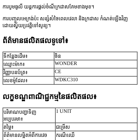
ការបូមធូលី យន្តការផ្តល់ចំណីក្រដាសគែមខាងមុខ។
ការបញ្ចូលអេក្រង់ប៉ះ សន្សំសំចៃពេលវេលា និងក្រដាស កំណត់ឡើងវិញ
ដោយស្វ័យប្រវត្តិទៅសូន្យ។
ព័ត៌មានផលិតផលទូទៅ៖
ទីកន្លែងដើម៖
ចិន
WONDER
ឈ្មោះម៉ាក៖
CE
វិញ្ញាបនប័ត្រ៖
WDKC310
លេខ​ម៉ូដែល៖
លក្ខខណ្ឌពាណិជ្ជកម្មនៃផលិតផល៖
1 UNIT
បរិមាណបញ្ជាទិញ
អប្បបរមា៖
តម្លៃ៖
ជម្រើស
ព័ត៌មានលម្អិតអំពីការវេច
ករណីឈើ