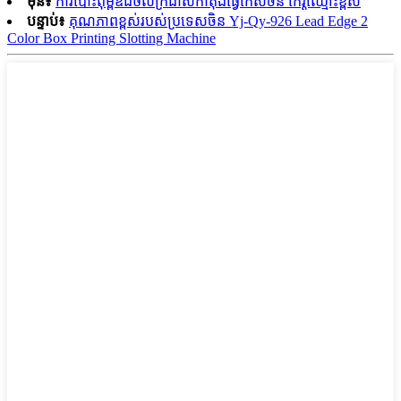
មុន៖
ការបោះពុម្ពឌីជីថលក្រដាសកាតុងធ្វើកេសចិន កេរ្តិ៍ឈ្មោះខ្ពស់
បន្ទាប់៖
គុណភាពខ្ពស់របស់ប្រទេសចិន Yj-Qy-926 Lead Edge 2
Color Box Printing Slotting Machine