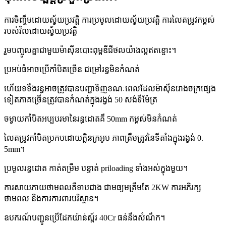
ការចិញ្ចឹមដោយស្វ័យប្រវត្តិ ការប្រមូលដោយស្វ័យប្រវត្តិ ការលៃតម្រូវកម្ពស់
របស់វិលដោយស្វ័យប្រវត្តិ
រួមបញ្ចូលគ្នាជាមួយម៉ាស៊ីនបោះពុម្ពឌីជីថលយ៉ាងល្អឥតខ្ចោះ។
ប្រអប់ធំអាចប្រើកាំបិតច្រើន ជម្រៅរន្ធមិនកំណត់
ហើយទទឹងរន្ធអាចត្រូវបានបញ្ជាទិញខណៈពេលដែលម៉ាស៊ីនរោងចក្រផ្សេង
ទៀតភាគច្រើនត្រូវបានកំណត់ក្នុងរង្វង់ 50 សង់ទីម៉ែត្រ
ចម្ងាយកាំបិតអប្បបរមានៃរន្ធដោតគឺ 50mm កម្ពស់មិនកំណត់
លៃតម្រូវកាំបិតប្រកបដោយក្លិនក្រអូប ភាពត្រឹមត្រូវនៃទីតាំងក្នុងរង្វង់ 0.
5mm។
ប្រមូលរន្ធដោត កាត់តម្រឹម បន្ទាត់ priloading ទាំងអស់ក្នុងមួយ។
ការសាយភាយថាមពលគឺទាបជាង ជាមធ្យមត្រឹមតែ 2KW ការអភិរក្ស
ថាមពល និងការការពារបរិស្ថាន។
ឧបករណ៍បញ្ជូនប្រើដែកយ៉ាន់ស្ព័រ 40Cr ធន់នឹងសំណឹក។