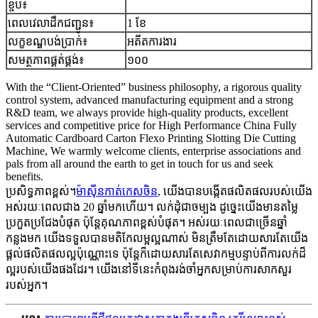
ខ្ចប់៖
ពេលវេលាដឹកជញ្ជូន៖
1 ខែ
លក្ខខណ្ឌបង់ប្រាក់៖
អតីតការងារ
សមត្ថភាពផ្គត់ផ្គង់៖
១០០
With the “Client-Oriented” business philosophy, a rigorous quality
control system, advanced manufacturing equipment and a strong
R&D team, we always provide high-quality products, excellent
services and competitive price for High Performance China Fully
Automatic Cardboard Carton Flexo Printing Slotting Die Cutting
Machine, We warmly welcome clients, enterprise associations and
pals from all around the earth to get in touch for us and seek
benefits.
ប្រសិទ្ធភាពខ្ពស់។
ម៉ាស៊ីនកាត់កេសចិន
, យើងបានបង្កើតផលិតផលរបស់យើង
អស់រយៈពេលជាង 20 ឆ្នាំមកហើយ។ លក់ដុំជាចម្បង ដូច្នេះយើងមានតម្លៃ
ប្រកួតប្រជែងបំផុត ប៉ុន្តែគុណភាពខ្ពស់បំផុត។ អស់រយៈពេលជាច្រើនឆ្នាំ
កន្លងមក យើងទទួលបានមតិកែលម្អល្អណាស់ មិនត្រឹមតែដោយសារតែយើង
ផ្តល់ផលិតផលល្អប៉ុណ្ណោះទេ ប៉ុន្តែក៏ដោយសារតែសេវាកម្មបន្ទាប់ពីការលក់ដ៏
ល្អរបស់យើងផងដែរ។ យើងនៅទីនេះកំពុងរង់ចាំអ្នកសម្រាប់ការសាកសួរ
របស់អ្នក។