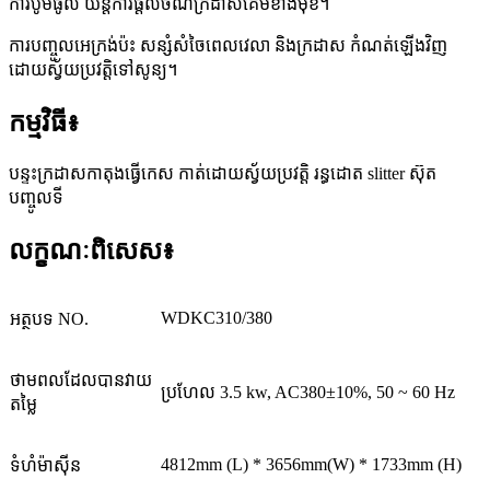
ការបូមធូលី យន្តការផ្តល់ចំណីក្រដាសគែមខាងមុខ។
ការបញ្ចូលអេក្រង់ប៉ះ សន្សំសំចៃពេលវេលា និងក្រដាស កំណត់ឡើងវិញ
ដោយស្វ័យប្រវត្តិទៅសូន្យ។
កម្មវិធី៖
បន្ទះក្រដាសកាតុងធ្វើកេស កាត់ដោយស្វ័យប្រវត្តិ រន្ធដោត slitter ស៊ុត
បញ្ចូលទី
លក្ខណៈ​ពិសេស៖
WDKC310/380
អត្ថបទ NO.
ថាមពលដែលបានវាយ
ប្រហែល 3.5 kw, AC380±10%, 50 ~ 60 Hz
តម្លៃ
4812mm (L) * 3656mm(W) * 1733mm (H)
ទំហំម៉ាស៊ីន