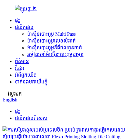
ផ្ទះ
ផលិតផល
ម៉ាស៊ីនបោះពុម្ព Multi Pass
ម៉ាស៊ីនបោះពុម្ពលេខសំងាត់
ម៉ាស៊ីនបោះពុម្ពឌីជីថលកូនកាត់
រមៀលទៅម៉ាស៊ីនបោះពុម្ពជាមុន
ព័ត៌មាន
វីដេអូ
អំពីពួកយើង
ទាក់ទងមកយើងខ្ញុំ
ស្វែងរក
English
ផ្ទះ
ផលិតផលពិសេស