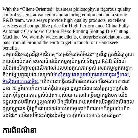
With the “Client-Oriented” business philosophy, a rigorous quality
control system, advanced manufacturing equipment and a strong
R&D team, we always provide high-quality products, excellent
services and competitive price for High Performance China Fully
Automatic Cardboard Carton Flexo Printing Slotting Die Cutting
Machine, We warmly welcome clients, enterprise associations and
pals from all around the earth to get in touch for us and seek
benefits.
ជាមួយនឹងទស្សនវិជ្ជាអាជីវកម្ម "តម្រង់ទិសអតិថិជន" ប្រព័ន្ធត្រួតពិនិត្យគុណ
ភាពយ៉ាងម៉ត់ចត់ ឧបករណ៍ផលិតកម្មកម្រិតខ្ពស់ និងក្រុម R&D ដ៏រឹងមាំ
យើងតែងតែផ្តល់នូវផលិតផលដែលមានគុណភាពខ្ពស់ សេវាកម្មល្អឥតខ្ចោះ
និងតម្លៃប្រកួតប្រជែងសម្រាប់
ម៉ាស៊ីនរន្ធដោតប្រអប់ក្រដាសកាតុងធ្វើកេស
,
ម៉ាស៊ីនកាត់កេសចិន
, យើងបានបង្កើតផលិតផលរបស់យើងអស់រយៈពេល
ជាង 20 ឆ្នាំមកហើយ។ លក់ដុំជាចម្បង ដូច្នេះយើងមានតម្លៃប្រកួតប្រជែង
បំផុត ប៉ុន្តែគុណភាពខ្ពស់បំផុត។ អស់រយៈពេលជាច្រើនឆ្នាំកន្លងមក យើង
ទទួលបានមតិកែលម្អល្អណាស់ មិនត្រឹមតែដោយសារតែយើងផ្តល់ផលិតផល
ល្អប៉ុណ្ណោះទេ ប៉ុន្តែក៏ដោយសារតែសេវាកម្មបន្ទាប់ពីការលក់ដ៏ល្អរបស់យើង
ផងដែរ។ យើងនៅទីនេះកំពុងរង់ចាំអ្នកសម្រាប់ការសាកសួររបស់អ្នក។
ការពិពណ៌នា